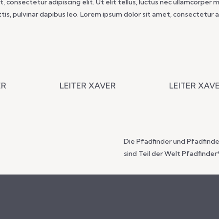
 consectetur adipiscing elit. Ut elit tellus, luctus nec ullamcorper 
ttis, pulvinar dapibus leo. Lorem ipsum dolor sit amet, consectetur ad
ER
LEITER XAVER
LEITER XAV
Die Pfadfinder und Pfadfinde
sind Teil der Welt Pfadfinde