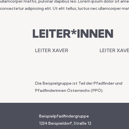
ullamcorper mattis, pulvinar dapibus leo. Lorem ipsum dolor sit amet,
consectetur adipiscing elit. Ut elit tellus, luctus nec ullamcorper ma
LEITER*INNEN
LEITER XAVER
LEITER XAV
Die Beispielgruppe ist Teil der Pfadfinder und
Pfadfinderinnen Österreichs (PPÖ).
Beispielpfadfindergruppe
1234 Beispieldorf, Straße 12