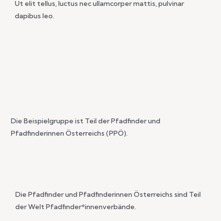
Ut elit tellus, luctus nec ullamcorper mattis, pulvinar
dapibus leo.
Die Beispielgruppe ist Teil der Pfadfinder und
Pfadfinderinnen Österreichs (PPÖ).
Die Pfadfinder und Pfadfinderinnen Österreichs sind Teil
der Welt Pfadfinder*innenverbände.